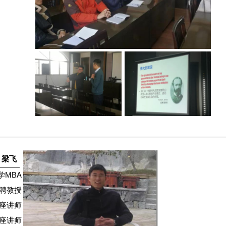
梁飞
学MBA
聘教授
客座讲师
座讲师